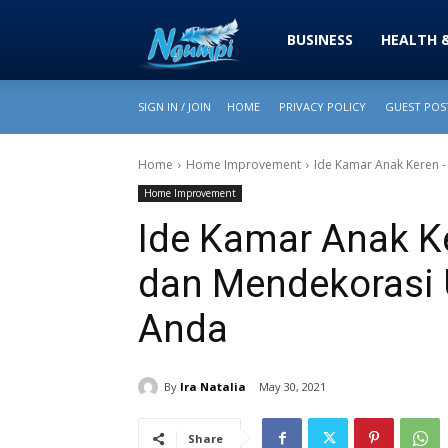
Sharing
BUSINESS
HEALTH 
SIGN IN / JOIN
HOME
PRIVACY POLICY
GUEST POST
is
Home
Home Improvement
Ide Kamar Anak Keren 
Home Improvement
Power
Ide Kamar Anak K
dan Mendekorasi
|
Anda
Ngumpi
By
Ira Natalia
May 30, 2021
Share